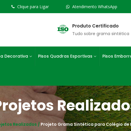
Clique para Ligar
Atendimento WhatsApp
Produto Certificado
Tudo sobre grama sintética
ca Decorativa
Pisos Quadras Esportivas
Pisos Embor
Projetos Realizado
ojetos Realizados /
Projeto Grama Sintética para Colégio de 