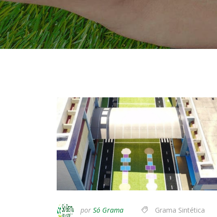
por
Só Grama
Grama Sintética