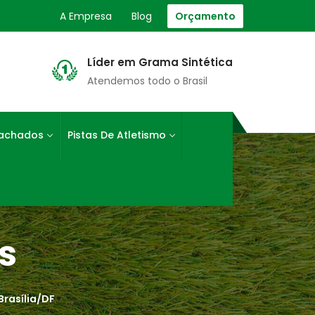
A Empresa
Blog
Orçamento
Líder em Grama Sintética
Atendemos todo o Brasil
rachados
Pistas De Atletismo
s
Brasília/DF