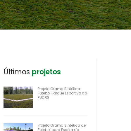
Últimos
projetos
Projeto Grama Sintética
Futebol Parque Esportivo da
PUCRS
Projeto Grama Sintética de
Futebol para Escola do