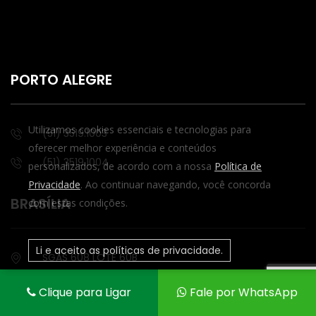
PORTO ALEGRE
Utilizamos cookies essenciais e tecnologias para
(51) 3519.1003
oferecer melhor experiência e conteúdos
(51) 3519.1004
personalizados, de acordo com a nossa
Política de
Privacidade
. Ao continuar navegando, você concorda
BRASÍLIA
com estas condições.
Li e aceito as políticas de privacidade.
SGAS 608 LOTE 60B
ASA SUL
Clique para Ligar
Fale por WhatsApp
(61) 98433-8129